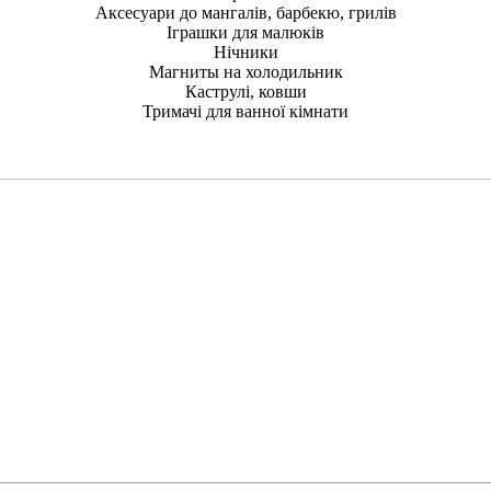
Аксесуари до мангалів, барбекю, грилів
Іграшки для малюків
Нічники
Магниты на холодильник
Каструлі, ковши
Тримачі для ванної кімнати